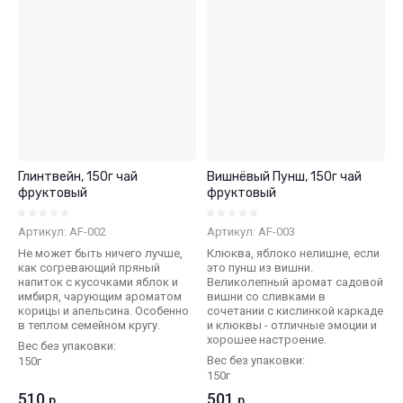
Цена - возрастание
Название - Я-А
Название - А-Я
Глинтвейн, 150г чай
Вишнёвый Пунш, 150г чай
фруктовый
фруктовый
Артикул:
AF-002
Артикул:
AF-003
Не может быть ничего лучше,
Клюква, яблоко нелишне, если
как согревающий пряный
это пунш из вишни.
напиток с кусочками яблок и
Великолепный аромат садовой
имбиря, чарующим ароматом
вишни со сливками в
корицы и апельсина. Особенно
сочетании с кислинкой каркаде
в теплом семейном кругу.
и клюквы - отличные эмоции и
хорошее настроение.
Вес без упаковки:
Вес без упаковки:
150г
150г
510
501
р.
р.