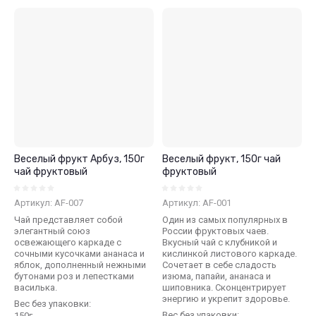
Веселый фрукт Арбуз, 150г
Веселый фрукт, 150г чай
чай фруктовый
фруктовый
Артикул:
AF-007
Артикул:
AF-001
Чай представляет собой
Один из самых популярных в
элегантный союз
России фруктовых чаев.
освежающего каркаде с
Вкусный чай с клубникой и
сочными кусочками ананаса и
кислинкой листового каркаде.
яблок, дополненный нежными
Сочетает в себе сладость
бутонами роз и лепестками
изюма, папайи, ананаса и
василька.
шиповника. Cконцентрирует
энергию и укрепит здоровье.
Вес без упаковки:
Вес без упаковки:
150г