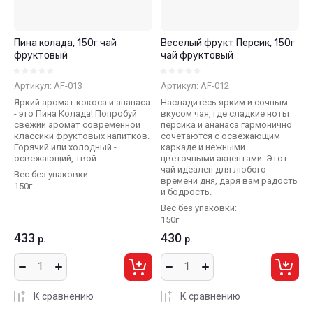
Пина колада, 150г чай
Веселый фрукт Персик, 150г
фруктовый
чай фруктовый
Артикул:
AF-013
Артикул:
AF-012
Яркий аромат кокоса и ананаса
Насладитесь ярким и сочным
- это Пина Колада! Попробуй
вкусом чая, где сладкие ноты
свежий аромат современной
персика и ананаса гармонично
классики фруктовых напитков.
сочетаются с освежающим
Горячий или холодный -
каркаде и нежными
освежающий, твой.
цветочными акцентами. Этот
чай идеален для любого
Вес без упаковки:
времени дня, даря вам радость
150г
и бодрость.
Вес без упаковки:
150г
433
430
р.
р.
К сравнению
К сравнению