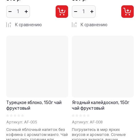
К сравнению
К сравнению
Турецкое яблоко, 150г чай
Ягодный калейдоскоп, 150г
фруктовый
чай фруктовый
Артикул:
AF-005
Артикул:
AF-008
Сочный яблочный напиток без
Погрузитесь в мир ярких
кофеина с ароматом манго. Чай
вкусов и ароматов. Сочные
можно пить горячим или
кусочки ананаса, вишни,